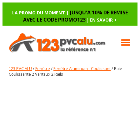
JUSQU'A 10% DE REMISE
LA PROMO DU MOMENT |
AVEC LE CODE PROMO123
|
EN SAVOIR +
123 PVC ALU
/
Fenêtre
/
Fenêtre Aluminum - Coulissant
/ Baie
Coulissante 2 Vantaux 2 Rails
BAIE COULISSANTE 2 VANTAUX 2 RAILS
Renseignez les options manquantes