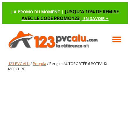
JUSQU'A 10% DE REMISE
LA PROMO DU MOMENT |
AVEC LE CODE PROMO123
|
EN SAVOIR +
123 PVC ALU
/
Pergola
/ Pergola AUTOPORTÉE 6 POTEAUX
MERCURE
PERGOLA AUTOPORTÉE 6 POTEAUX MERCURE
Renseignez les options manquantes