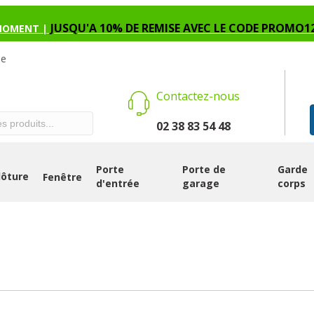
JUSQU'A 10% DE REMISE AVEC LE CODE PROMO1
MOMENT |
se
Contactez-nous
02 38 83 54 48
Porte
Porte de
Garde
lôture
Fenêtre
d'entrée
garage
corps