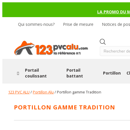
LA PROMO DU 
Qui sommes-nous?
Prise de mesure
Notices de po
Products
search
Portail
Portail
Portillon
C
coulissant
battant
123 PVC ALU
/
Portillon Alu
/ Portillon gamme Tradition
PORTILLON GAMME TRADITION