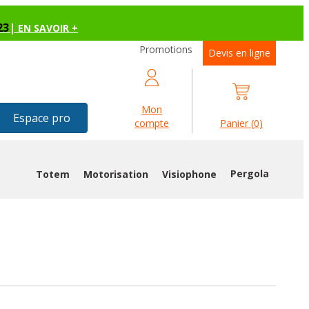
23
|
EN SAVOIR +
Promotions
Devis en ligne
Mon
Espace pro
compte
Panier
(
0
)
Pergola
Totem
Motorisation
Visiophone