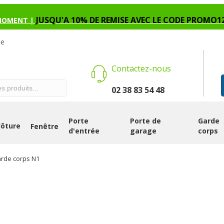
JUSQU'A 10% DE REMISE AVEC LE CODE PROMO1
MOMENT |
se
Contactez-nous
02 38 83 54 48
Porte
Porte de
Garde
lôture
Fenêtre
d'entrée
garage
corps
arde corps N1
GARDE CORPS 