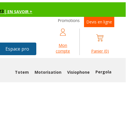
23
|
EN SAVOIR +
Promotions
Devis en ligne
Mon
Espace pro
compte
Panier
(
0
)
Pergola
Totem
Motorisation
Visiophone
N1