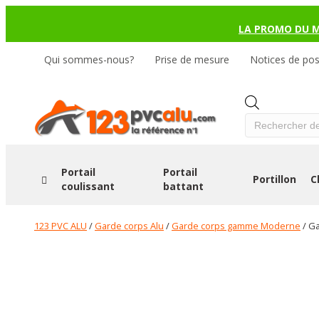
LA PROMO DU 
Qui sommes-nous?
Prise de mesure
Notices de po
Products
search
Portail
Portail
Portillon
C
coulissant
battant
123 PVC ALU
/
Garde corps Alu
/
Garde corps gamme Moderne
/ G