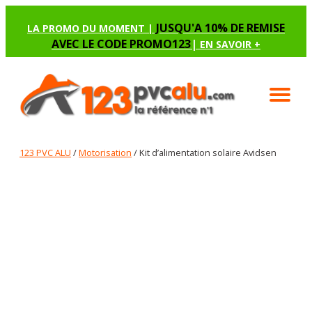
JUSQU'A 10% DE REMISE
LA PROMO DU MOMENT |
AVEC LE CODE PROMO123
|
EN SAVOIR +
123 PVC ALU
/
Motorisation
/ Kit d’alimentation solaire Avidsen
KIT D’ALIMENTATION SOLAIRE
AVIDSEN