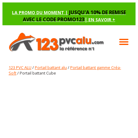
JUSQU'A 10% DE REMISE
LA PROMO DU MOMENT |
AVEC LE CODE PROMO123
|
EN SAVOIR +
123 PVC ALU
/
Portail battant alu
/
Portail battant gamme Créa-
Soft
/ Portail battant Cube
PORTAIL BATTANT CUBE
Renseignez les options manquantes