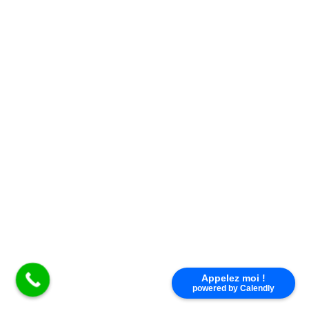
Fred Myo 2 est un récepteur bi canal avec sorties
monostables .Chaque sortie peut être associée à un canal
de l’émetteur.
Nous répondons à toutes vos questions du lundi au
vendredi de 9h à 17h au
02 38 83 54 48
×
TÉLÉCOMMANDE KING GATES
Appelez moi !
powered by Calendly