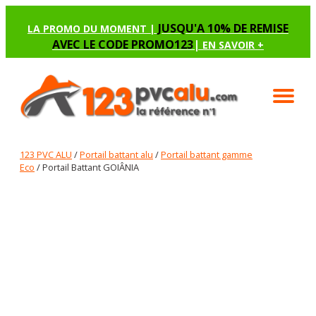
JUSQU'A 10% DE REMISE
LA PROMO DU MOMENT |
AVEC LE CODE PROMO123
|
EN SAVOIR +
123 PVC ALU
/
Portail battant alu
/
Portail battant gamme
Eco
/ Portail Battant GOIÂNIA
PORTAIL BATTANT GOIÂNIA
Renseignez les options manquantes