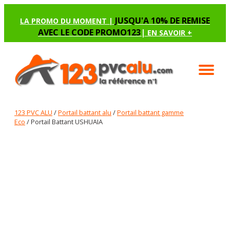
JUSQU'A 10% DE REMISE
LA PROMO DU MOMENT |
AVEC LE CODE PROMO123
|
EN SAVOIR +
123 PVC ALU
/
Portail battant alu
/
Portail battant gamme
Eco
/ Portail Battant USHUAIA
PORTAIL BATTANT USHUAIA
Renseignez les options manquantes