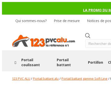
LA PROMO DU 
Qui sommes-nous?
Prise de mesure
Notices de po
Products
search
Portail
Portail
Portillon
C
coulissant
battant
123 PVC ALU
/
Portail battant alu
/
Portail battant gamme Soft Line
/ 