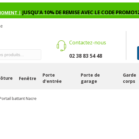
JUSQU'A 10% DE REMISE AVEC LE CODE PROMO1
MOMENT |
se
Contactez-nous
02 38 83 54 48
Porte
Porte de
Garde
lôture
Fenêtre
d'entrée
garage
corps
Portail battant Nacre
PORTAIL BATT