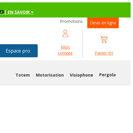
23
|
EN SAVOIR +
Promotions
Devis en ligne
Mon
Espace pro
compte
Panier
(
0
)
Pergola
Totem
Motorisation
Visiophone
ANT NACRE