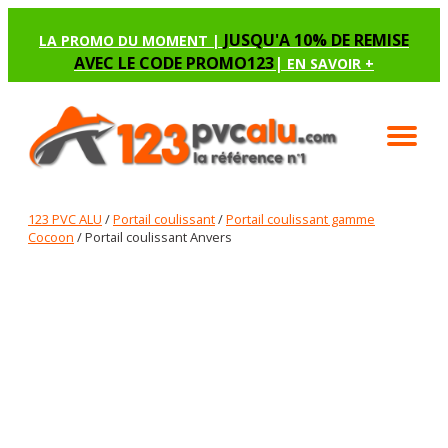
JUSQU'A 10% DE REMISE
LA PROMO DU MOMENT |
AVEC LE CODE PROMO123
|
EN SAVOIR +
123 PVC ALU
/
Portail coulissant
/
Portail coulissant gamme
Cocoon
/ Portail coulissant Anvers
PORTAIL COULISSANT ANVERS
Renseignez les options manquantes