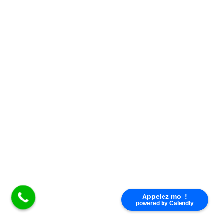
Nous répondons à toutes vos questions du lundi au
vendredi de 9h à 17h au
02 38 83 54 48
Appelez moi !
powered by Calendly