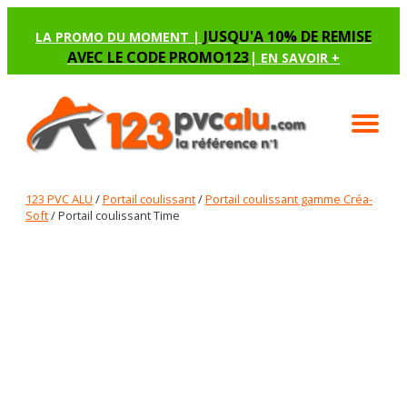
JUSQU'A 10% DE REMISE
LA PROMO DU MOMENT |
AVEC LE CODE PROMO123
|
EN SAVOIR +
123 PVC ALU
/
Portail coulissant
/
Portail coulissant gamme Créa-
Soft
/ Portail coulissant Time
PORTAIL COULISSANT TIME
Renseignez les options manquantes