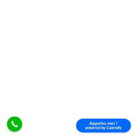
Nous répondons à toutes vos questions du lundi au
Appelez moi !
vendredi de 9h à 17h au
02 38 83 54 48
powered by Calendly