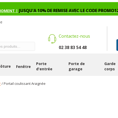
JUSQU'A 10% DE REMISE AVEC LE CODE PROMO1
MOMENT |
se
Contactez-nous
02 38 83 54 48
Porte
Porte de
Garde
lôture
Fenêtre
d'entrée
garage
corps
r
/ Portail coulissant Araignée
PORTAIL COUL