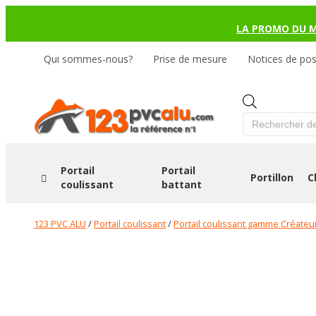
LA PROMO DU 
Qui sommes-nous?
Prise de mesure
Notices de po
Products
search
Portail
Portail
Portillon
C
coulissant
battant
123 PVC ALU
/
Portail coulissant
/
Portail coulissant gamme Créateu