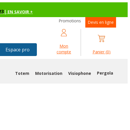
23
|
EN SAVOIR +
Promotions
Devis en ligne
Mon
Espace pro
compte
Panier
(
0
)
Pergola
Totem
Motorisation
Visiophone
ISSANT ARAIGNÉE