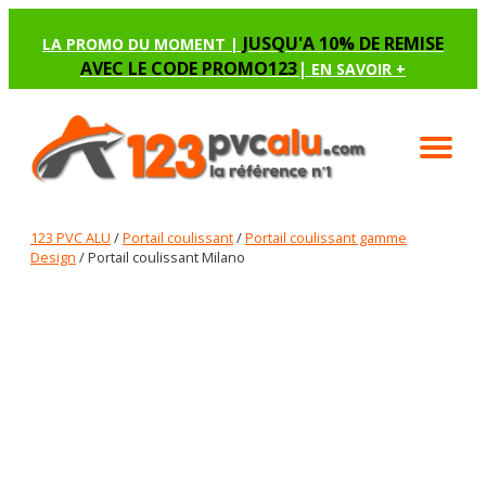
JUSQU'A 10% DE REMISE
LA PROMO DU MOMENT |
AVEC LE CODE PROMO123
|
EN SAVOIR +
123 PVC ALU
/
Portail coulissant
/
Portail coulissant gamme
Design
/ Portail coulissant Milano
PORTAIL COULISSANT MILANO
Renseignez les options manquantes