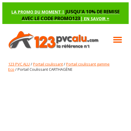
JUSQU'A 10% DE REMISE
LA PROMO DU MOMENT |
AVEC LE CODE PROMO123
|
EN SAVOIR +
123 PVC ALU
/
Portail coulissant
/
Portail coulissant gamme
Eco
/ Portail Coulissant CARTHAGÈNE
PORTAIL COULISSANT CARTHAGÈNE
Renseignez les options manquantes