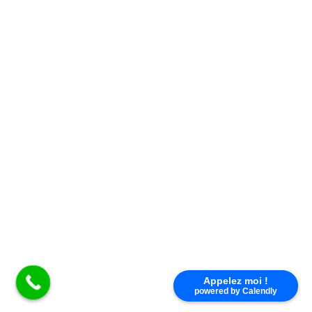
Nous répondons à toutes vos questions du lundi au
vendredi de 9h à 17h au
02 38 83 54 48
×
DIGICODE SANS FIL KING GATES
Appelez moi !
powered by Calendly