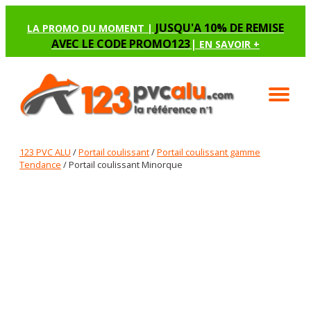
JUSQU'A 10% DE REMISE
LA PROMO DU MOMENT |
AVEC LE CODE PROMO123
|
EN SAVOIR +
123 PVC ALU
/
Portail coulissant
/
Portail coulissant gamme
Tendance
/ Portail coulissant Minorque
PORTAIL COULISSANT MINORQUE
Renseignez les options manquantes