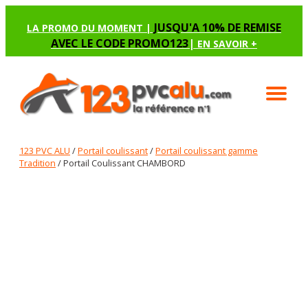
JUSQU'A 10% DE REMISE
LA PROMO DU MOMENT |
AVEC LE CODE PROMO123
|
EN SAVOIR +
123 PVC ALU
/
Portail coulissant
/
Portail coulissant gamme
Tradition
/ Portail Coulissant CHAMBORD
PORTAIL COULISSANT CHAMBORD
Renseignez les options manquantes