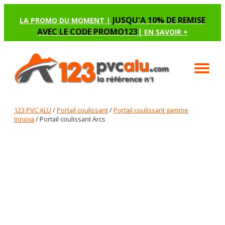
JUSQU'A 10% DE REMISE
LA PROMO DU MOMENT |
AVEC LE CODE PROMO123
|
EN SAVOIR +
123 PVC ALU
/
Portail coulissant
/
Portail coulissant gamme
Innova
/ Portail coulissant Arcs
PORTAIL COULISSANT ARCS
Renseignez les options manquantes