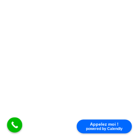
Nous répondons à toutes vos questions du lundi au
vendredi de 9h à 17h au
02 38 83 54 48
Appelez moi !
powered by Calendly
×