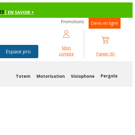
23
|
EN SAVOIR +
Promotions
Devis en ligne
Mon
Espace pro
compte
Panier
(
0
)
Pergola
Totem
Motorisation
Visiophone
ISSANT CHAMONIX