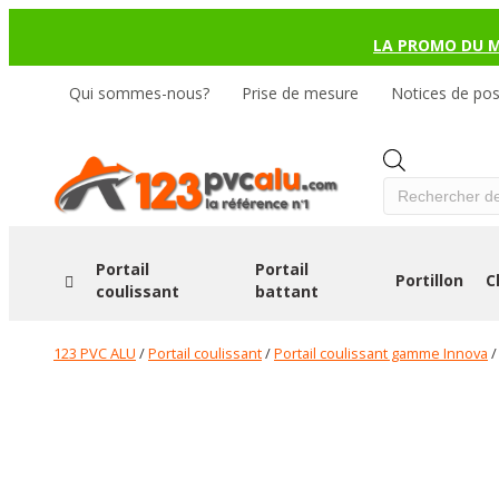
LA PROMO DU 
Qui sommes-nous?
Prise de mesure
Notices de po
Products
search
Portail
Portail
Portillon
C
coulissant
battant
123 PVC ALU
/
Portail coulissant
/
Portail coulissant gamme Innova
/