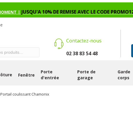
JUSQU'A 10% DE REMISE AVEC LE CODE PROMO1
MOMENT |
se
Contactez-nous
02 38 83 54 48
Porte
Porte de
Garde
lôture
Fenêtre
d'entrée
garage
corps
 Portail coulissant Chamonix
PORTAIL COUL