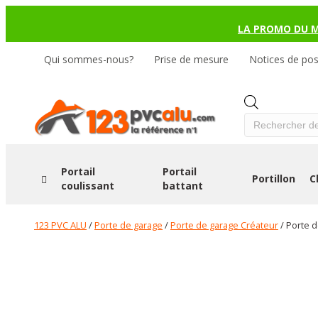
LA PROMO DU 
Qui sommes-nous?
Prise de mesure
Notices de po
Products
search
Portail
Portail
Portillon
C
coulissant
battant
123 PVC ALU
/
Porte de garage
/
Porte de garage Créateur
/ Porte 