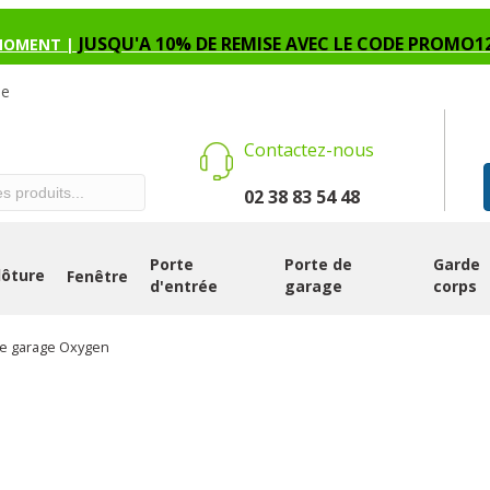
JUSQU'A 10% DE REMISE AVEC LE CODE PROMO1
MOMENT |
se
Contactez-nous
02 38 83 54 48
Porte
Porte de
Garde
lôture
Fenêtre
d'entrée
garage
corps
de garage Oxygen
PORTE DE GAR