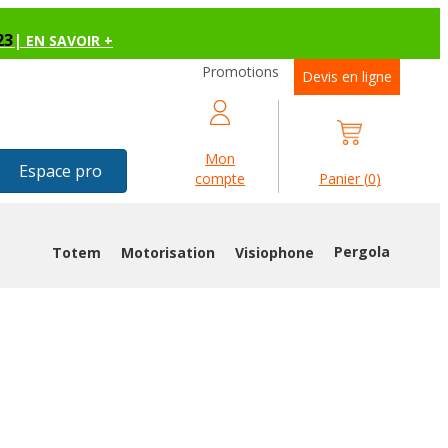
23
|
EN SAVOIR +
Promotions
Devis en ligne
Mon
Espace pro
compte
Panier
(
0
)
Pergola
Totem
Motorisation
Visiophone
AGE OXYGEN