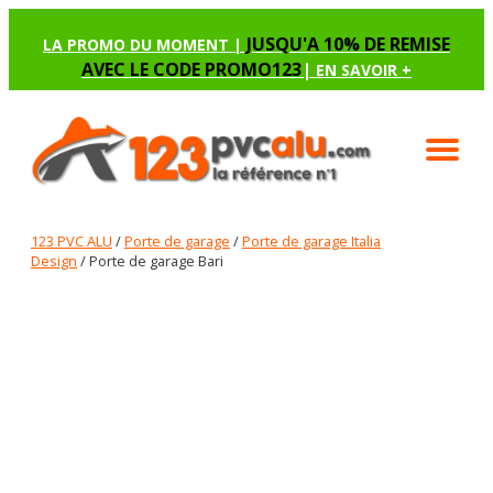
JUSQU'A 10% DE REMISE
LA PROMO DU MOMENT |
AVEC LE CODE PROMO123
|
EN SAVOIR +
123 PVC ALU
/
Porte de garage
/
Porte de garage Italia
Design
/ Porte de garage Bari
PORTE DE GARAGE BARI
Renseignez les options manquantes