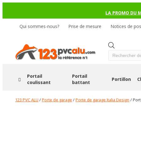
LA PROMO DU 
Qui sommes-nous?
Prise de mesure
Notices de po
Products
search
Portail
Portail
Portillon
C
coulissant
battant
123 PVC ALU
/
Porte de garage
/
Porte de garage Italia Design
/ Por