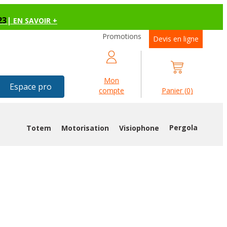
23
|
EN SAVOIR +
Promotions
Devis en ligne
Mon
Espace pro
compte
Panier
(
0
)
Pergola
Totem
Motorisation
Visiophone
RAGE BOLOGNE