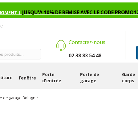
JUSQU'A 10% DE REMISE AVEC LE CODE PROMO1
MOMENT |
se
Contactez-nous
02 38 83 54 48
Porte
Porte de
Garde
lôture
Fenêtre
d'entrée
garage
corps
te de garage Bologne
PORTE DE GA