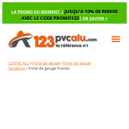
JUSQU'A 10% DE REMISE
LA PROMO DU MOMENT |
AVEC LE CODE PROMO123
|
EN SAVOIR +
123 PVC ALU
/
Porte de garage
/
Porte de garage
Tendance
/ Porte de garage Puenta
PORTE DE GARAGE PUENTA
Renseignez les options manquantes