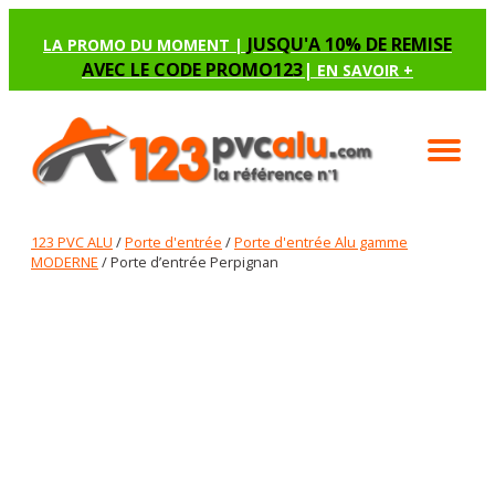
JUSQU'A 10% DE REMISE
LA PROMO DU MOMENT |
AVEC LE CODE PROMO123
|
EN SAVOIR +
123 PVC ALU
/
Porte d'entrée
/
Porte d'entrée Alu gamme
MODERNE
/ Porte d’entrée Perpignan
PORTE D’ENTRÉE PERPIGNAN
Renseignez les options manquantes