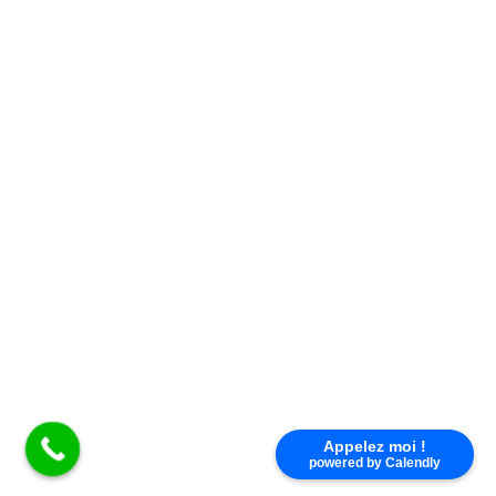
D06
Appelez moi !
D07
powered by Calendly