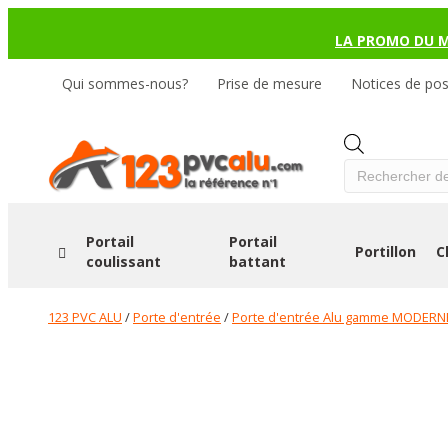
LA PROMO DU 
Qui sommes-nous?
Prise de mesure
Notices de po
Products
search
Portail
Portail
Portillon
C
coulissant
battant
123 PVC ALU
/
Porte d'entrée
/
Porte d'entrée Alu gamme MODERN