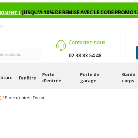
JUSQU'A 10% DE REMISE AVEC LE CODE PROMO1
MOMENT |
se
Contactez-nous
02 38 83 54 48
Porte
Porte de
Garde
lôture
Fenêtre
d'entrée
garage
corps
E
/ Porte d’entrée Toulon
PORTE D’ENTR