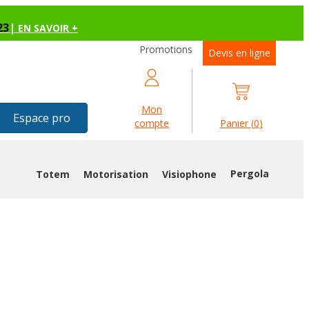
23
|
EN SAVOIR +
Promotions
Devis en ligne
Mon
Espace pro
compte
Panier
(
0
)
Pergola
Totem
Motorisation
Visiophone
ÉE TOULON