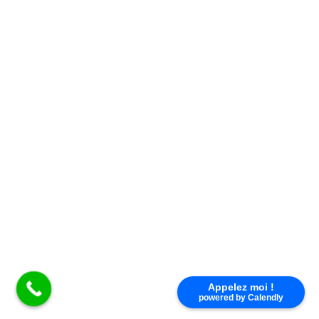
D06
Appelez moi !
D07
powered by Calendly