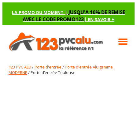
JUSQU'A 10% DE REMISE
LA PROMO DU MOMENT |
AVEC LE CODE PROMO123
|
EN SAVOIR +
123 PVC ALU
/
Porte d'entrée
/
Porte d'entrée Alu gamme
MODERNE
/ Porte d’entrée Toulouse
PORTE D’ENTRÉE TOULOUSE
Renseignez les options manquantes