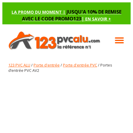
JUSQU'A 10% DE REMISE
LA PROMO DU MOMENT |
AVEC LE CODE PROMO123
|
EN SAVOIR +
123 PVC ALU
/
Porte d'entrée
/
Porte d'entrée PVC
/ Portes
d’entrée PVC AV2
PORTES D’ENTRÉE PVC AV2
Renseignez les options manquantes