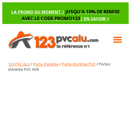
JUSQU'A 10% DE REMISE
LA PROMO DU MOMENT |
AVEC LE CODE PROMO123
|
EN SAVOIR +
123 PVC ALU
/
Porte d'entrée
/
Porte d'entrée PVC
/ Portes
d’entrée PVC AV8
PORTES D’ENTRÉE PVC AV8
Renseignez les options manquantes