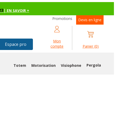
23
|
EN SAVOIR +
Promotions
Devis en ligne
Mon
Espace pro
compte
Panier
(
0
)
Pergola
Totem
Motorisation
Visiophone
ÉE PVC VS3