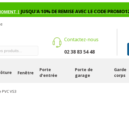
JUSQU'A 10% DE REMISE AVEC LE CODE PROMO1
MOMENT |
se
Contactez-nous
02 38 83 54 48
Porte
Porte de
Garde
lôture
Fenêtre
d'entrée
garage
corps
ée PVC VS3
PORTES D’ENTR