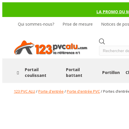
LA PROMO DU 
Qui sommes-nous?
Prise de mesure
Notices de po
Products
search
Portail
Portail
Portillon
C
coulissant
battant
123 PVC ALU
/
Porte d'entrée
/
Porte d'entrée PVC
/ Portes d’entr