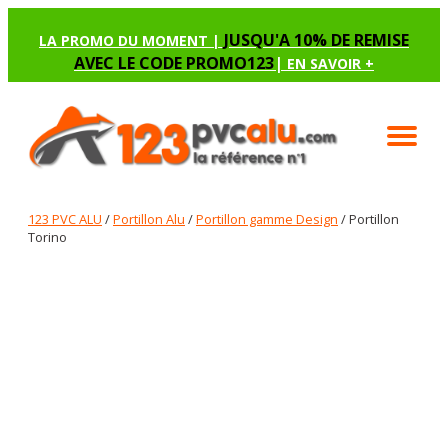
JUSQU'A 10% DE REMISE
LA PROMO DU MOMENT |
AVEC LE CODE PROMO123
|
EN SAVOIR +
123 PVC ALU
/
Portillon Alu
/
Portillon gamme Design
/ Portillon
Torino
PORTILLON TORINO
Renseignez les options manquantes