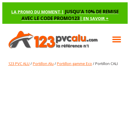
JUSQU'A 10% DE REMISE
LA PROMO DU MOMENT |
AVEC LE CODE PROMO123
|
EN SAVOIR +
123 PVC ALU
/
Portillon Alu
/
Portillon gamme Eco
/ Portillon CALI
PORTILLON CALI
Renseignez les options manquantes