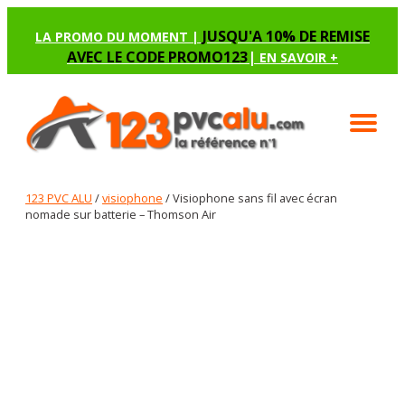
JUSQU'A 10% DE REMISE
LA PROMO DU MOMENT |
AVEC LE CODE PROMO123
|
EN SAVOIR +
123 PVC ALU
/
visiophone
/ Visiophone sans fil avec écran
nomade sur batterie – Thomson Air
VISIOPHONE SANS FIL AVEC
ÉCRAN NOMADE SUR
BATTERIE – THOMSON AIR