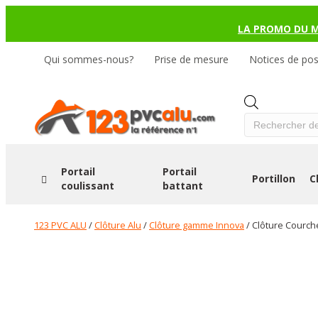
LA PROMO DU 
Qui sommes-nous?
Prise de mesure
Notices de po
Products
search
Portail
Portail
Portillon
C
coulissant
battant
123 PVC ALU
/
Clôture Alu
/
Clôture gamme Innova
/ Clôture Courch