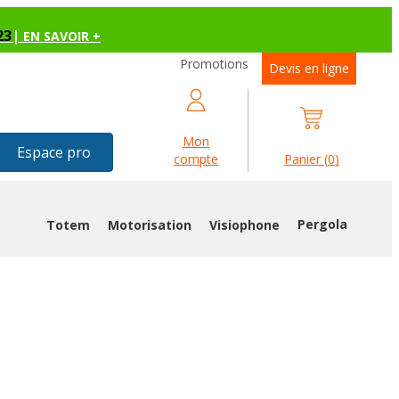
23
|
EN SAVOIR +
Promotions
Devis en ligne
Mon
Espace pro
compte
Panier
(
0
)
Pergola
Totem
Motorisation
Visiophone
RCHEVEL