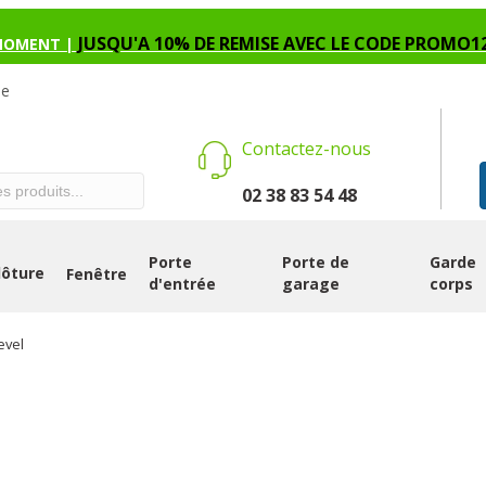
JUSQU'A 10% DE REMISE AVEC LE CODE PROMO1
MOMENT |
se
Contactez-nous
02 38 83 54 48
Porte
Porte de
Garde
lôture
Fenêtre
d'entrée
garage
corps
evel
CLÔTURE COU