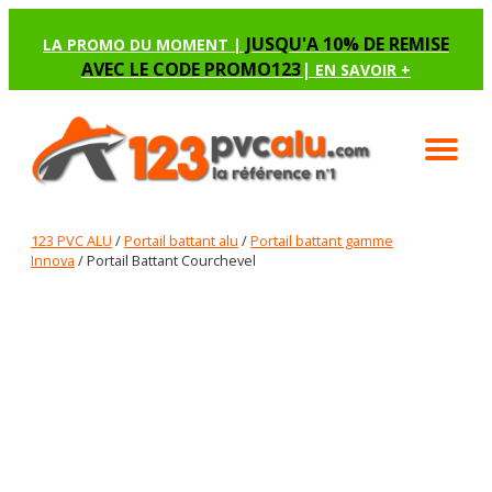
JUSQU'A 10% DE REMISE
LA PROMO DU MOMENT |
AVEC LE CODE PROMO123
|
EN SAVOIR +
123 PVC ALU
/
Portail battant alu
/
Portail battant gamme
Innova
/ Portail Battant Courchevel
PORTAIL BATTANT COURCHEVEL
Renseignez les options manquantes